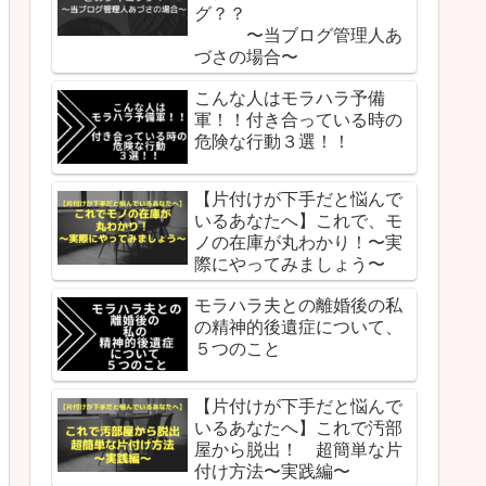
グ？？
〜当ブログ管理人あ
づさの場合〜
こんな人はモラハラ予備
軍！！付き合っている時の
危険な行動３選！！
【片付けが下手だと悩んで
いるあなたへ】これで、モ
ノの在庫が丸わかり！〜実
際にやってみましょう〜
モラハラ夫との離婚後の私
の精神的後遺症について、
５つのこと
【片付けが下手だと悩んで
いるあなたへ】これで汚部
屋から脱出！ 超簡単な片
付け方法〜実践編〜