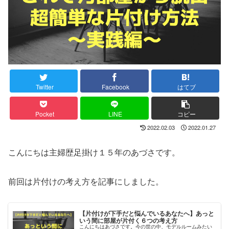
Twitter
Facebook
はてブ
Pocket
LINE
コピー
2022.02.03
2022.01.27
こんにちは主婦歴足掛け１５年のあづさです。
前回は片付けの考え方を記事にしました。
【片付けが下手だと悩んでいるあなたへ】あっと
いう間に部屋が片付く６つの考え方
こんにちはあづさです。今の世の中、モデルルームみたい