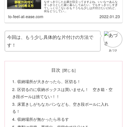
なすっきりしたお家が目立ってますよね。いいなーあんな
すっきりとした家に暮らしてみたい、でもすっきりしすぎ
てしっくりこないかも？うちも少しは片付けたいけれど、
何をどうしてい...
to-feel-at-ease.com
2022.01.23
今回は、もう少し具体的な片付けの方法で
す！
あづさ
目次
収納場所が大きかったら、区切る！
区切るのに収納ボックスは買いません！ 空き箱・空
き段ボールは捨てない！！
床置きしがちなカバンなども、空き段ボールに入れ
る！
収納場所が無かったら吊るす
書類は保管・要提出・保留中で仕分ける